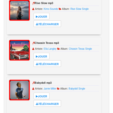
Rise Slow mp3
Artiste:
Kimo Sounds
Album:
Rise Slow Single
JOUER
TÉLÉCHARGER
Choosin Texas mp3
Artiste:
Ella Langley
Album:
Choosin Texas Single
JOUER
TÉLÉCHARGER
Babydoll mp3
Artiste:
Jamie Miller
Album:
Babydoll Single
JOUER
TÉLÉCHARGER