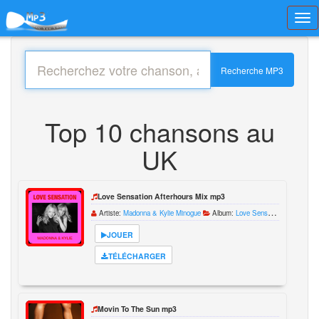
Toggl
navig
Recherche MP3
Top 10 chansons au
UK
Love Sensation Afterhours Mix mp3
Artiste:
Madonna & Kylie Minogue
Album:
Love Sensation Single
JOUER
TÉLÉCHARGER
Movin To The Sun mp3