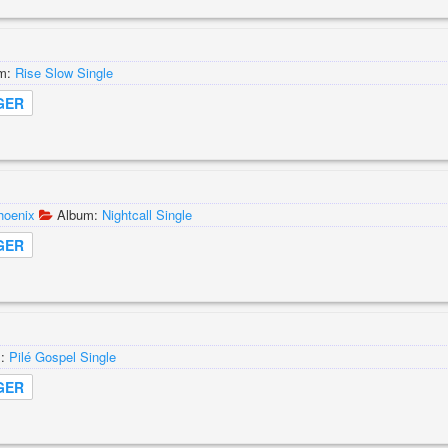
um:
Rise Slow Single
GER
Phoenix
Album:
Nightcall Single
GER
m:
Pilé Gospel Single
GER