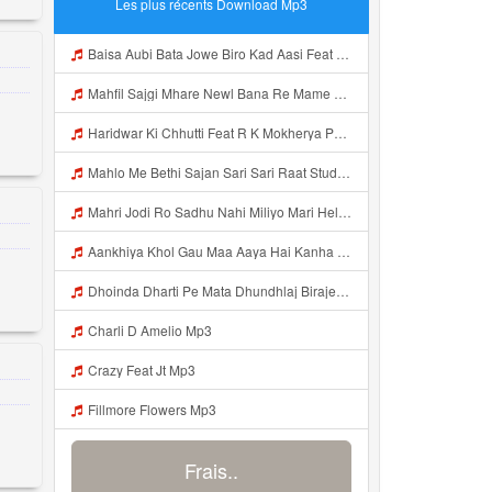
Les plus récents Download Mp3
Baisa Aubi Bata Jowe Biro Kad Aasi Feat Karan Rana Mp3
Mahfil Sajgi Mhare Newl Bana Re Mame Ri Sa Feat Madan Rana Dechu Monika Ji Mp3
Haridwar Ki Chhutti Feat R K Mokherya Pankaj Saini Karma Studio Panipat Vishu Sharma Mp3
Mahlo Me Bethi Sajan Sari Sari Raat Studio Mp3
Mahri Jodi Ro Sadhu Nahi Miliyo Mari Heli Mp3
Aankhiya Khol Gau Maa Aaya Hai Kanha Tera Mp3
Dhoinda Dharti Pe Mata Dhundhlaj Biraje Mp3
Charli D Amelio Mp3
Crazy Feat Jt Mp3
Fillmore Flowers Mp3
Frais..