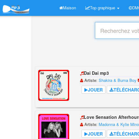
Maison
Top graphique
DM
Dai Dai mp3
Artiste:
Shakira & Burna Boy
JOUER
TÉLÉCHAR
Love Sensation Afterhou
Artiste:
Madonna & Kylie Min
JOUER
TÉLÉCHAR