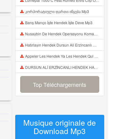
Lomepal 1000 C Feat Roméo Elvis Clip Officiel Mp3
კორპორატიული ფართი იწყება Mp3
Barış Manço İşte Hendek İşte Deve Mp3
Nusaybin De Hendek Operasyonu Komandolar Sokağa In Mp3
Hatırlayın Hendek Dursun Ali Erzincanlı Mp3
Appeler Les Hendek Ya Les Hendek Qui Arrivent Mp3
DURSUN ALİ ERZİNCANLI HENDEK HATIRLAYIN Mp3
Top Téléchargements
Musique originale de
Download Mp3