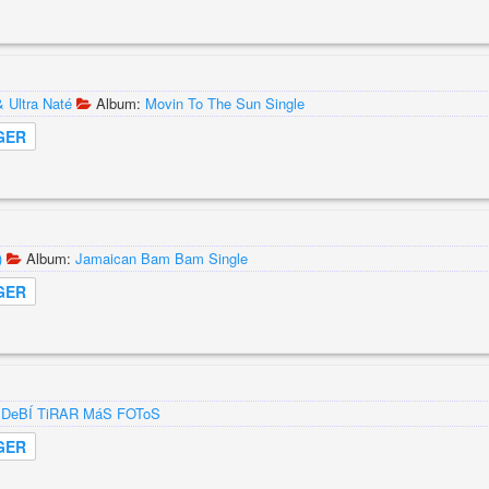
 Ultra Naté
Album:
Movin To The Sun Single
GER
)
Album:
Jamaican Bam Bam Single
GER
:
DeBÍ TiRAR MáS FOToS
GER