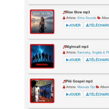
Rise Slow mp3
Artiste:
Kimo Sounds
Alb
JOUER
TÉLÉCHAR
Nightcall mp3
Artiste:
Kavinsky, Angèle & 
JOUER
TÉLÉCHAR
Pilé Gospel mp3
Artiste:
Mauvais Djo
Albu
JOUER
TÉLÉCHAR