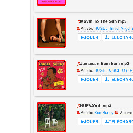
Movin To The Sun mp3
Artiste:
HUGEL, Imael Angel &
JOUER
TÉLÉCHAR
Jamaican Bam Bam mp3
Artiste:
HUGEL & SOLTO (FR
JOUER
TÉLÉCHAR
NUEVAYoL mp3
Artiste:
Bad Bunny
Album
JOUER
TÉLÉCHAR