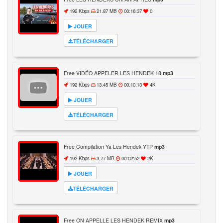
192 Kbps
21.87 MB
00:16:37
0
JOUER
TÉLÉCHARGER
Free VIDÉO APPELER LES HENDEK 18
mp3
192 Kbps
13.45 MB
00:10:13
4K
JOUER
TÉLÉCHARGER
Free Compilation Ya Les Hendek YTP
mp3
192 Kbps
3.77 MB
00:02:52
2K
JOUER
TÉLÉCHARGER
Free ON APPELLE LES HENDEK REMIX
mp3