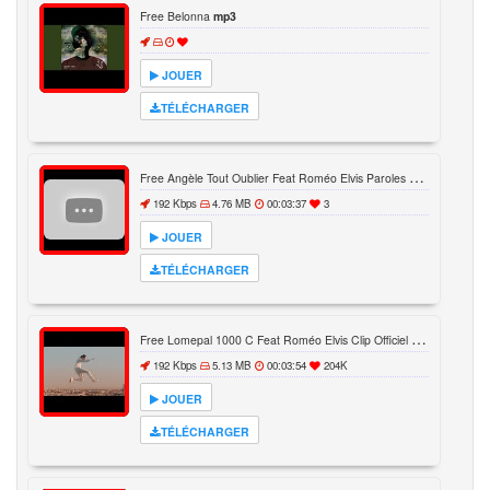
Free Belonna
mp3
JOUER
TÉLÉCHARGER
F
ree Angèle Tout Oublier Feat Roméo Elvis Paroles
mp3
192 Kbps
4.76 MB
00:03:37
3
JOUER
TÉLÉCHARGER
F
ree Lomepal 1000 C Feat Roméo Elvis Clip Officiel
mp3
192 Kbps
5.13 MB
00:03:54
204K
JOUER
TÉLÉCHARGER