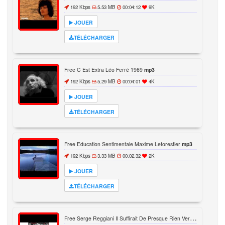
192 Kbps
5.53 MB
00:04:12
9K
JOUER
TÉLÉCHARGER
Free C Est Extra Léo Ferré 1969
mp3
192 Kbps
5.29 MB
00:04:01
4K
JOUER
TÉLÉCHARGER
Free Education Sentimentale Maxime Leforestier
mp3
192 Kbps
3.33 MB
00:02:32
2K
JOUER
TÉLÉCHARGER
F
ree Serge Reggiani Il Suffirait De Presque Rien Version Inedite
m