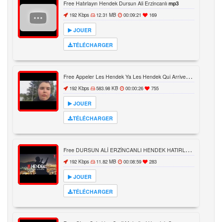
Free Hatırlayın Hendek Dursun Ali Erzincanlı
mp3
192 Kbps
12.31 MB
00:09:21
169
JOUER
TÉLÉCHARGER
F
ree Appeler Les Hendek Ya Les Hendek Qui Arrivent
mp3
192 Kbps
583.98 KB
00:00:26
755
JOUER
TÉLÉCHARGER
F
ree DURSUN ALİ ERZİNCANLI HENDEK HATIRLAYIN
mp3
192 Kbps
11.82 MB
00:08:59
283
JOUER
TÉLÉCHARGER