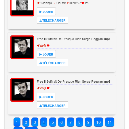
192 Kbps
3.22 MB
00:02:27
2K
JOUER
TÉLÉCHARGER
Free Il Suffirait De Presque Rien Serge Reggiani
mp3
JOUER
TÉLÉCHARGER
Free Il Suffirait De Presque Rien Serge Reggiani
mp3
JOUER
TÉLÉCHARGER
1
2
3
4
5
6
7
8
9
10
11