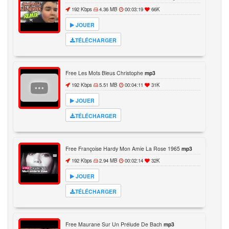
192 Kbps
4.36 MB
00:03:19
66K
JOUER
TÉLÉCHARGER
Free Les Mots Bleus Christophe
mp3
192 Kbps
5.51 MB
00:04:11
31K
JOUER
TÉLÉCHARGER
Free Françoise Hardy Mon Amie La Rose 1965
mp3
192 Kbps
2.94 MB
00:02:14
32K
JOUER
TÉLÉCHARGER
Free Maurane Sur Un Prélude De Bach
mp3