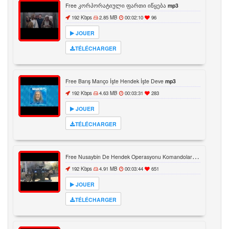
Free კორპორატიული ფართი იწყება
mp3
192 Kbps
2.85 MB
00:02:10
96
JOUER
TÉLÉCHARGER
Free Barış Manço İşte Hendek İşte Deve
mp3
192 Kbps
4.63 MB
00:03:31
283
JOUER
TÉLÉCHARGER
F
ree Nusaybin De Hendek Operasyonu Komandolar Sokağa In
mp
192 Kbps
4.91 MB
00:03:44
651
JOUER
TÉLÉCHARGER