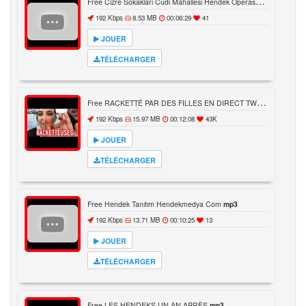
F
ree Cizre Sokakları Cudi Mahallesi Hendek Operasyonları
mp3
192 Kbps
8.53 MB
00:06:29
41
JOUER
TÉLÉCHARGER
F
ree RACKETTÉ PAR DES FILLES EN DIRECT TWITCH FRANÇAIS
192 Kbps
15.97 MB
00:12:08
43K
JOUER
TÉLÉCHARGER
Free Hendek Tanıtım Hendekmedya Com
mp3
192 Kbps
13.71 MB
00:10:25
13
JOUER
TÉLÉCHARGER
Free LES HENDEKS UN AN APRÈS
mp3