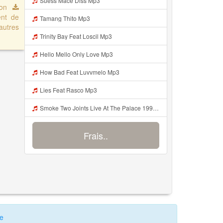
Suess Mace Diss Mp3
uton
ent de
Tamang Thito Mp3
autres
Trinity Bay Feat Loscil Mp3
Hello Mello Only Love Mp3
How Bad Feat Luvvmelo Mp3
Lies Feat Rasco Mp3
Smoke Two Joints Live At The Palace 1995 Mp3
Frais..
te