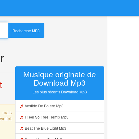
Recherche MP3
r
Musique originale de
Download Mp3
t
Les plus récents Download Mp3
Vestido De Bolero Mp3
, mais
I Feel So Free Remix Mp3
sultat
Beat The Blue Light Mp3