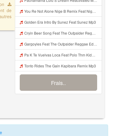
Pachamama Lulu S Dream Reactivated Mp3
uton
ent de
You Re Not Alone Nige B Remix Feat Nige B Mp3
autres
Golden Era Intro By Sunez Feat Sunez Mp3
Cryin Beer Song Feat The Outpsider Reggae Edm Radio Edit Mp3
Gargoyles Feat The Outpsider Reggae Edm Radio Edit Mp3
Pa K Te Vuelvas Loca Feat Polo Thm Kidd Peke Nahurpm Roy Morel Doble H Mp3
Tonto Rides The Gain Kapibara Remix Mp3
Frais..
te