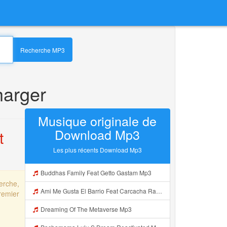
Recherche MP3
harger
Musique originale de
Download Mp3
t
Les plus récents Download Mp3
Buddhas Family Feat Getto Gastam Mp3
erche,
Ami Me Gusta El Barrio Feat Carcacha Rap Mp3
remier
Dreaming Of The Metaverse Mp3