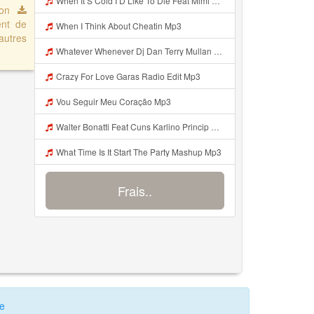
When It S Cold I D Like To Die Feat Mimi Goese Mp3
uton
ent de
When I Think About Cheatin Mp3
autres
Whatever Whenever Dj Dan Terry Mullan Bongorella Dub Mp3
Crazy For Love Garas Radio Edit Mp3
Vou Seguir Meu Coração Mp3
Walter Bonatti Feat Cuns Karlino Princip Mp3
What Time Is It Start The Party Mashup Mp3
Frais..
te