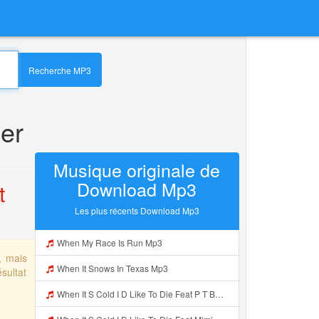
Recherche MP3
er
Musique originale de
Download Mp3
t
Les plus récents Download Mp3
When My Race Is Run Mp3
, mais
When It Snows In Texas Mp3
sultat
When It S Cold I D Like To Die Feat P T Banks Resound Nyc Version Mp3